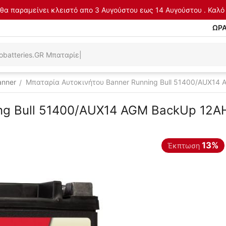
θα παραμείνει κλειστό απο 3 Αυγούστου εως 14 Αυγούστου . Καλό 
ΩΡΑ
anner
Μπαταρία Αυτοκινήτου Banner Running Bull 51400/AUX14 
/
ng Bull 51400/AUX14 AGM BackUp 12AH
13%
Έκπτωση