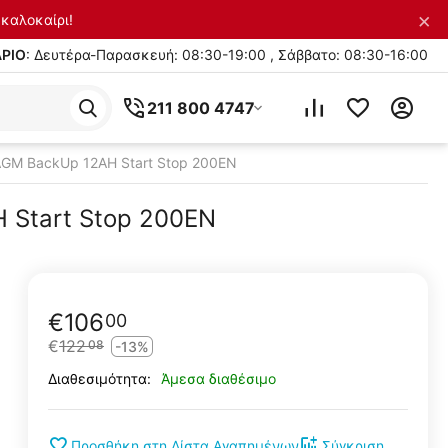
×
καλοκαίρι!
ΡΙΟ
: Δευτέρα-Παρασκευή: 08:30-19:00 , Σάββατο: 08:30-16:00
211 800 4747
AGM BackUp 12AH Start Stop 200EN
 Start Stop 200EN
€
106
00
€
122
08
-13%
Άμεσα διαθέσιμο
Διαθεσιμότητα:
Προσθήκη στη Λίστα Αγαπημένων
Σύγκριση