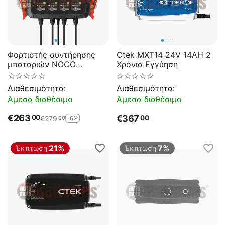
Φορτιστής συντήρησης
Ctek MXT14 24V 14AH 2
μπαταριών NOCO
Χρόνια Εγγύηση
GENIUS2X4EU 4 θέσεων
φόρτισης 8Α (2Α ανά
Διαθεσιμότητα:
Διαθεσιμότητα:
θέση φόρτισης)
Άμεσα διαθέσιμο
Άμεσα διαθέσιμο
€
263
00
€
367
00
€
279
-6%
00
21%
7%
Έκπτωση
Έκπτωση