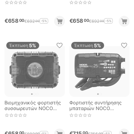
24V 40A NOCO GX2440
36V 26A NOCO GX3626
€
658
€
658
00
00
€
692
€
692
-5%
-5%
00
00
5%
5%
Έκπτωση
Έκπτωση
Βιομηχανικός φορτιστής
Φορτιστής συντήρησης
συσσωρευτών NOCO
μπαταριών NOCO
GX4820 UltraSafe 48V
GENIUSPRO25 6V 12V &
20A
24V 25A
€
658
€
715
00
00
€
692
€
755
-5%
-5%
00
00