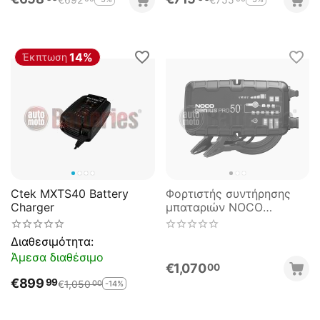
14%
Έκπτωση
Ctek MXTS40 Battery
Φορτιστής συντήρησης
Charger
μπαταριών NOCO
GENIUSPRO50 6V 12V &
24V 50A
Διαθεσιμότητα:
Άμεσα διαθέσιμο
€
1,070
00
€
899
99
€
1,050
-14%
00