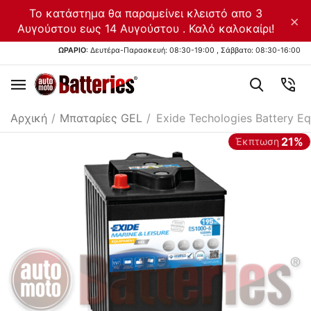
Το κατάστημα θα παραμείνει κλειστό απο 3
×
Αυγούστου εως 14 Αυγούστου . Καλό καλοκαίρι!
ΩΡΑΡΙΟ
: Δευτέρα-Παρασκευή: 08:30-19:00 , Σάββατο: 08:30-16:00
Αρχική
/
Μπαταρίες GEL
/
Exide Techologies Battery E
21%
Έκπτωση