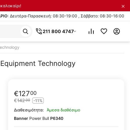
×
καλοκαίρι!
ΡΙΟ
: Δευτέρα-Παρασκευή: 08:30-19:00 , Σάββατο: 08:30-16:00
211 800 4747
Technology
 Equipment Technology
€
127
00
€
142
00
-11%
Άμεσα διαθέσιμο
Διαθεσιμότητα:
Banner
Power Bull
P6340