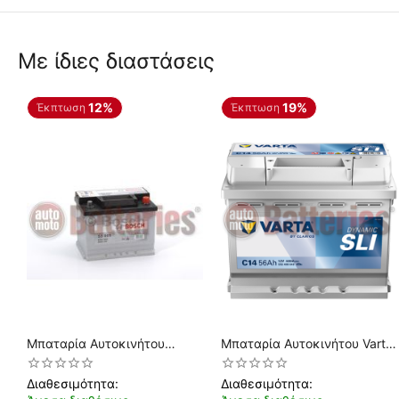
Με ίδιες διαστάσεις
12%
19%
Έκπτωση
Έκπτωση
Μπαταρία Αυτοκινήτου
Μπαταρία Αυτοκινήτου Varta
Bosch S3005 12V 56AH-
Dynamic SLI C14 12V 56AH
480EN A-Εκκίνησης
480EN A Εκκίνησης
Διαθεσιμότητα:
Διαθεσιμότητα: