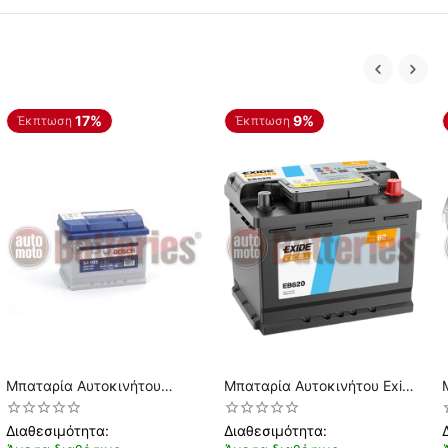
17%
9%
Έκπτωση
Έκπτωση
Μπαταρία Αυτοκινήτου
Μπαταρία Αυτοκινήτου Exide
Bosch S4005 12V 60AH-
Excell EB620 12V 62AH
540EN A-Εκκίνησης
540EN A-Εκκίνησης
Διαθεσιμότητα:
Διαθεσιμότητα: