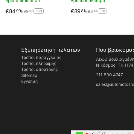
Άμεσα διαθέσιμο
Άμεσα διαθέσιμο
€
84
€
89
99
81
€
99
€
98
99
46
-15%
-9%
Εξυπηρέτηση πελατών
Που βρισκόμα
Τρόποι παραγγελίας
Λεωφ.Βουλιαγμένη
Τρόποι πληρωμής
Ν.Κόσμος, ΤK 1174
Τρόποι αποστολής
211 800 4747
Sitemap
Εγγύηση
sales@automotoshi