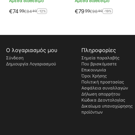
Άμεσα διαθέσιμο
Άμεσα διαθέσιμο
€
74
€
79
99
99
€
84
€
98
80
90
-12%
-19%
Ο λογαριασμός μου
Πληροφορίες
Σύνδεση
Σημεία παραλαβής
Δημιουργία Λογαριασμού
Που βρισκόμαστε
Επικοινωνία
Όροι Χρήσης
Πολιτική προστασίας
Ασφάλεια συναλλαγών
Δήλωση απορρήτου
Κώδικα Δεοντολογίας
Δικαίωμα υπαναχώρησης
προϊόντων