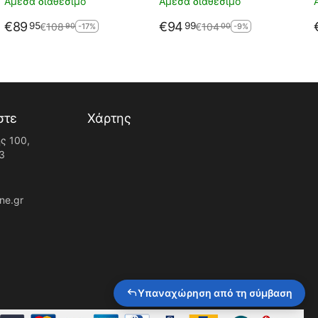
Άμεσα διαθέσιμο
Άμεσα διαθέσιμο
€
89
€
94
95
99
€
108
€
104
90
00
-17%
-9%
στε
Χάρτης
ς 100,
3
ne.gr
Υπαναχώρηση από τη σύμβαση